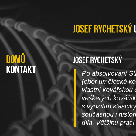
Po absolvování St
(obor umělecké kov
vlastní kovářskou 
veškerých kovářskýc
s využitím klasick
současnou i histori
díla. Většinu prací